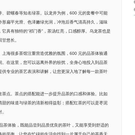
、碧螺春等知名绿茶。以龙井为例，600 元的套餐中可能
外形扁平光滑、色泽嫩绿光润，冲泡后香气清高持久，滋味
，它具有独特的“祁门香”，茶汤红亮，口感醇厚。乌龙茶也是
回甘悠长。
上海很多茶馆注重营造优雅的氛围，600 元的品茶体验通
间。在这里，您可以远离外界的纷扰，全身心地投入到品茶
提供专业的茶艺表演和讲解，让您更深入地了解每一款茶叶
包含茶点。茶点的搭配能进一步提升品茶的口感和体验。比如
清甜的味道与绿茶的清新相得益彰；搭配红茶的可以是枣泥
衬。
进行品茶体验，既能品尝到品质优良的茶叶，又能享受到舒适的
格的平衡，让您在忙碌的生活中找到一片属于自己的茶香天